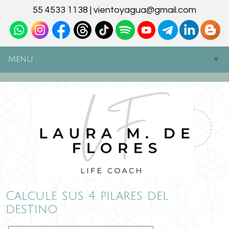
55 4533 1138 | vientoyagua@gmail.com
Menu
▼
▼
▼
▼
▼
▼
Calcule sus 4 pilares del
destino