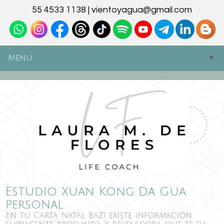
55 4533 1138 | vientoyagua@gmail.com
Menu
▼
▼
▼
▼
▼
▼
Estudio Xuan Kong Da Gua
Personal
En tu Carta Natal BaZi existe información